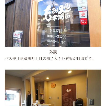
外観
バス停［草津南町］目の前！大きい看板が目印です。