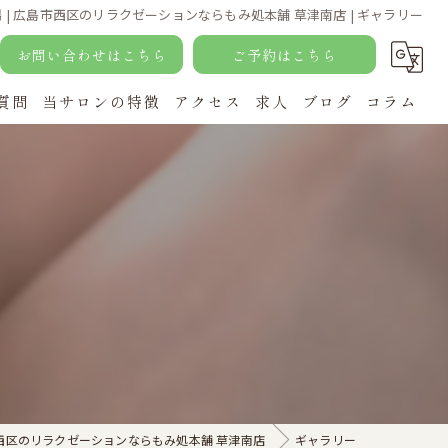
 | 広島市西区のリラクゼーションならもみ処本舗 草津南店 | ギャラリー
お問い合わせはこちら
ご予約はこちら
質問
当サロンの特徴
アクセス
求人
ブログ
コラム
ヘッドスパ
足つぼ
もみほぐし
肩こり
腰痛
西区のリラクゼーションならもみ処本舗 草津南店
ギャラリー